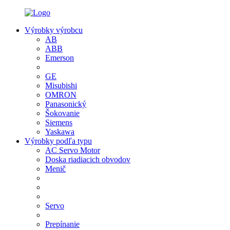
Výrobky výrobcu
AB
ABB
Emerson
GE
Misubishi
OMRON
Panasonický
Šokovanie
Siemens
Yaskawa
Výrobky podľa typu
AC Servo Motor
Doska riadiacich obvodov
Menič
Servo
Prepínanie