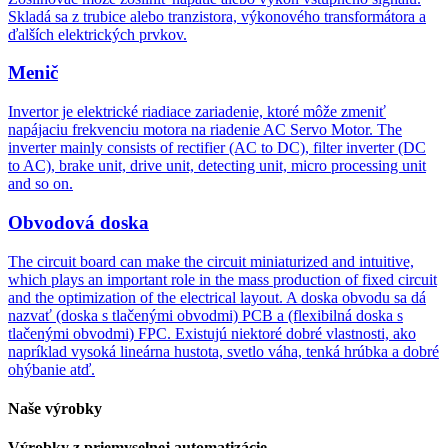
Skladá sa z trubice alebo tranzistora, výkonového transformátora a
ďalších elektrických prvkov.
Menič
Invertor je elektrické riadiace zariadenie, ktoré môže zmeniť
napájaciu frekvenciu motora na riadenie AC Servo Motor. The
inverter mainly consists of rectifier (AC to DC), filter inverter (DC
to AC), brake unit, drive unit, detecting unit, micro processing unit
and so on.
Obvodová doska
The circuit board can make the circuit miniaturized and intuitive,
which plays an important role in the mass production of fixed circuit
and the optimization of the electrical layout. A doska obvodu sa dá
nazvať (doska s tlačenými obvodmi) PCB a (flexibilná doska s
tlačenými obvodmi) FPC. Existujú niektoré dobré vlastnosti, ako
napríklad vysoká lineárna hustota, svetlo váha, tenká hrúbka a dobré
ohýbanie atď.
Naše výrobky
Výrobky z priemyselnej automatizácie