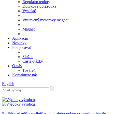
Regulátor teploty
Dotyková obrazovka
Vysielač
Vystavený motorový magnet
Magnet
Aplikácia
Novinky
Podporovať
Služba
Časté otázky
O nás
Továreň
Kontaktujte nás
English
Zosilňovač môže zosilniť napätie alebo výkon vstupného signálu.