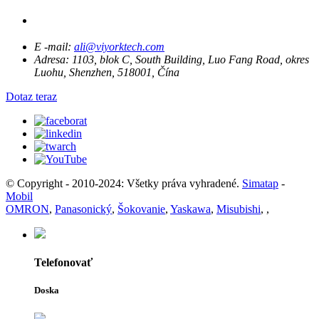
E -mail:
ali@viyorktech.com
Adresa:
1103, blok C, South Building, Luo Fang Road, okres
Luohu, Shenzhen, 518001, Čína
Dotaz teraz
© Copyright - 2010-2024: Všetky práva vyhradené.
Simatap
-
Mobil
OMRON
,
Panasonický
,
Šokovanie
,
Yaskawa
,
Misubishi
,
,
Telefonovať
Doska