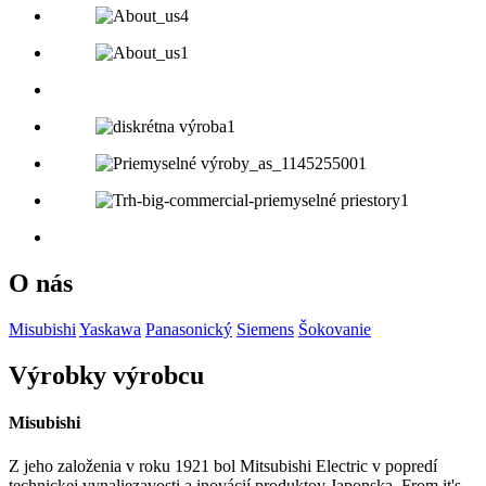
O nás
Misubishi
Yaskawa
Panasonický
Siemens
Šokovanie
Výrobky výrobcu
Misubishi
Z jeho založenia v roku 1921 bol Mitsubishi Electric v popredí
technickej vynaliezavosti a inovácií produktov Japonska. From it's