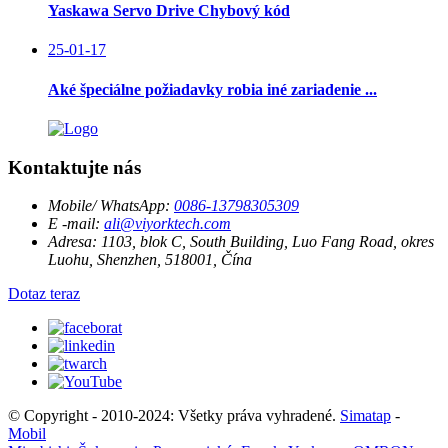
Yaskawa Servo Drive Chybový kód
25-01-17
Aké špeciálne požiadavky robia iné zariadenie ...
Kontaktujte nás
Mobile/ WhatsApp:
0086-13798305309
E -mail:
ali@viyorktech.com
Adresa:
1103, blok C, South Building, Luo Fang Road, okres
Luohu, Shenzhen, 518001, Čína
Dotaz teraz
© Copyright - 2010-2024: Všetky práva vyhradené.
Simatap
-
Mobil