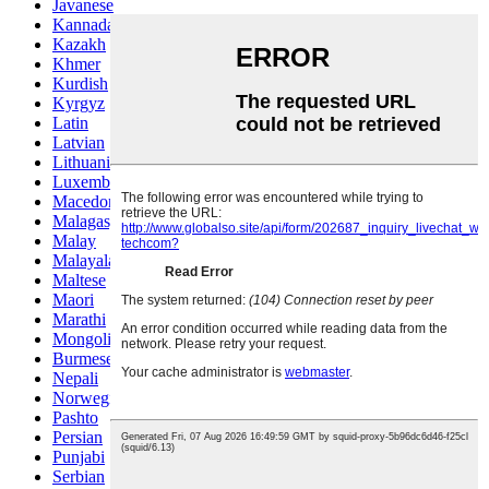
Javanese
Kannada
Kazakh
Khmer
Kurdish
Kyrgyz
Latin
Latvian
Lithuanian
Luxembou..
Macedonian
Malagasy
Malay
Malayalam
Maltese
Maori
Marathi
Mongolian
Burmese
Nepali
Norwegian
Pashto
Persian
Punjabi
Serbian