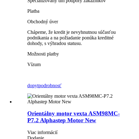
Špecializovaný tím podpory zákazníkov
Platba
Obchodný úver
Chápeme, že kredit je nevyhnutnou súčasťou
podnikania a na požiadanie ponúka kreditné
dohody, s výhradou statusu.
Možnosti platby
Vízum
dopyt
podrobnosť
Orientálny motor vexta ASM98MC-
P7.2 Alphastep Motor New
Viac informácií
Dodanie