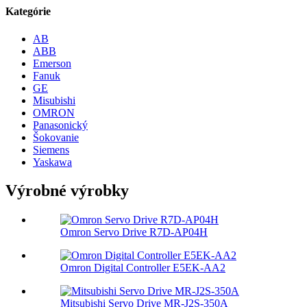
Kategórie
AB
ABB
Emerson
Fanuk
GE
Misubishi
OMRON
Panasonický
Šokovanie
Siemens
Yaskawa
Výrobné výrobky
Omron Servo Drive R7D-AP04H
Omron Digital Controller E5EK-AA2
Mitsubishi Servo Drive MR-J2S-350A