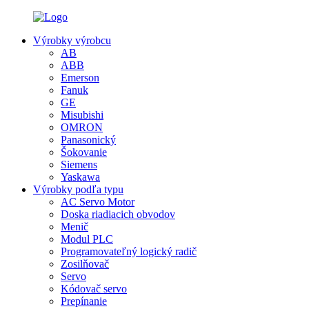
Výrobky výrobcu
AB
ABB
Emerson
Fanuk
GE
Misubishi
OMRON
Panasonický
Šokovanie
Siemens
Yaskawa
Výrobky podľa typu
AC Servo Motor
Doska riadiacich obvodov
Menič
Modul PLC
Programovateľný logický radič
Zosilňovač
Servo
Kódovač servo
Prepínanie