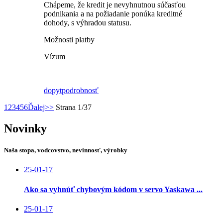
Chápeme, že kredit je nevyhnutnou súčasťou
podnikania a na požiadanie ponúka kreditné
dohody, s výhradou statusu.
Možnosti platby
Vízum
dopyt
podrobnosť
1
2
3
4
5
6
Ďalej
>>
Strana 1/37
Novinky
Naša stopa, vodcovstvo, nevinnosť, výrobky
25-01-17
Ako sa vyhnúť chybovým kódom v servo Yaskawa ...
25-01-17