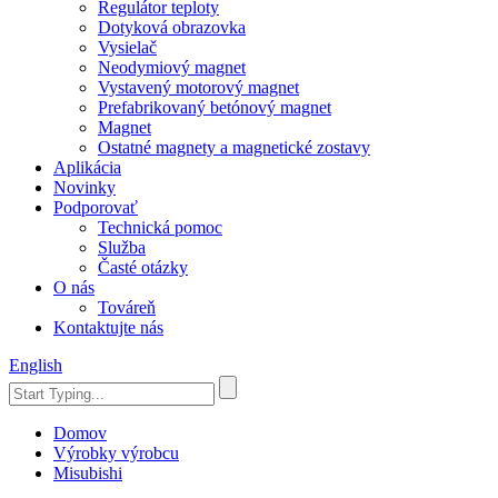
Regulátor teploty
Dotyková obrazovka
Vysielač
Neodymiový magnet
Vystavený motorový magnet
Prefabrikovaný betónový magnet
Magnet
Ostatné magnety a magnetické zostavy
Aplikácia
Novinky
Podporovať
Technická pomoc
Služba
Časté otázky
O nás
Továreň
Kontaktujte nás
English
Domov
Výrobky výrobcu
Misubishi