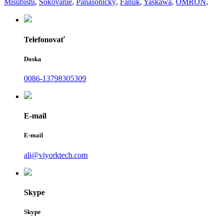
Misubishi
,
Šokovanie
,
Panasonický
,
Fanuk
,
Yaskawa
,
OMRON
,
Telefonovať
Doska
0086-13798305309
E-mail
E-mail
ali@viyorktech.com
Skype
Skype