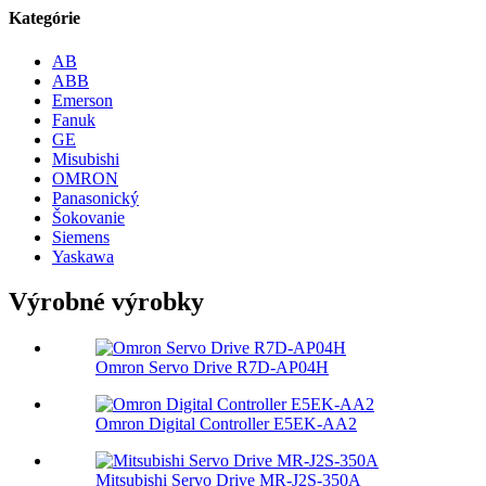
Kategórie
AB
ABB
Emerson
Fanuk
GE
Misubishi
OMRON
Panasonický
Šokovanie
Siemens
Yaskawa
Výrobné výrobky
Omron Servo Drive R7D-AP04H
Omron Digital Controller E5EK-AA2
Mitsubishi Servo Drive MR-J2S-350A