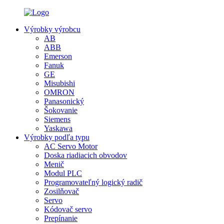
Výrobky výrobcu
AB
ABB
Emerson
Fanuk
GE
Misubishi
OMRON
Panasonický
Šokovanie
Siemens
Yaskawa
Výrobky podľa typu
AC Servo Motor
Doska riadiacich obvodov
Menič
Modul PLC
Programovateľný logický radič
Zosilňovač
Servo
Kódovač servo
Prepínanie