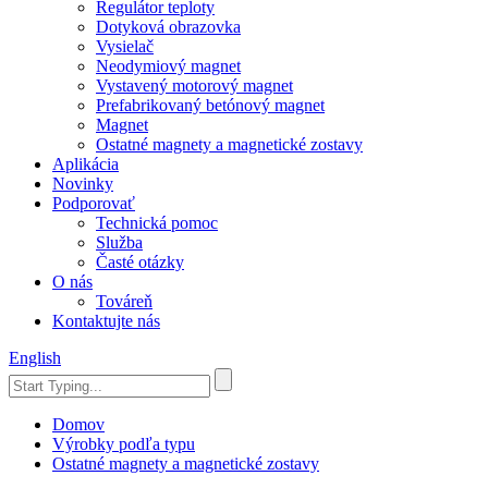
Regulátor teploty
Dotyková obrazovka
Vysielač
Neodymiový magnet
Vystavený motorový magnet
Prefabrikovaný betónový magnet
Magnet
Ostatné magnety a magnetické zostavy
Aplikácia
Novinky
Podporovať
Technická pomoc
Služba
Časté otázky
O nás
Továreň
Kontaktujte nás
English
Domov
Výrobky podľa typu
Ostatné magnety a magnetické zostavy