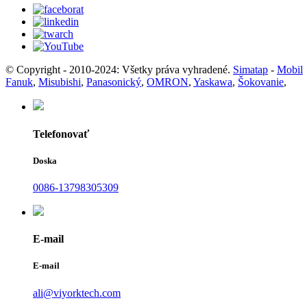
© Copyright - 2010-2024: Všetky práva vyhradené.
Simatap
-
Mobil
Fanuk
,
Misubishi
,
Panasonický
,
OMRON
,
Yaskawa
,
Šokovanie
,
Telefonovať
Doska
0086-13798305309
E-mail
E-mail
ali@viyorktech.com