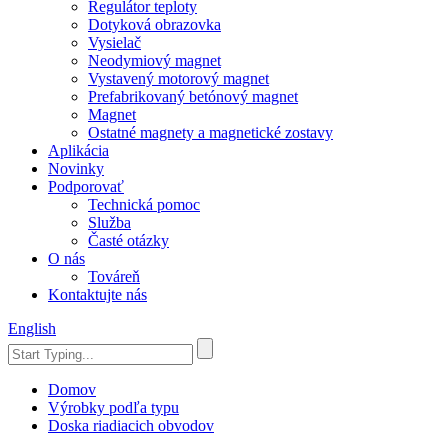
Regulátor teploty
Dotyková obrazovka
Vysielač
Neodymiový magnet
Vystavený motorový magnet
Prefabrikovaný betónový magnet
Magnet
Ostatné magnety a magnetické zostavy
Aplikácia
Novinky
Podporovať
Technická pomoc
Služba
Časté otázky
O nás
Továreň
Kontaktujte nás
English
Domov
Výrobky podľa typu
Doska riadiacich obvodov