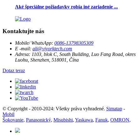
Aké špeciálne požiadavky robia iné zariadenie ...
Kontaktujte nás
Mobile/ WhatsApp:
0086-13798305309
E -mail:
ali@viyorktech.com
Adresa:
1103, blok C, South Building, Luo Fang Road, okres
Luohu, Shenzhen, 518001, Čína
Dotaz teraz
© Copyright - 2010-2024: Všetky práva vyhradené.
Simatap
-
Mobil
Šokovanie
,
Panasonický
,
Misubishi
,
Yaskawa
,
Fanuk
,
OMRON
,