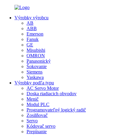
Výrobky výrobcu
AB
ABB
Emerson
Fanuk
GE
Misubishi
OMRON
Panasonický
Šokovanie
Siemens
Yaskawa
Výrobky podľa typu
AC Servo Motor
Doska riadiacich obvodov
Menič
Modul PLC
Programovateľný logický radič
Zosilňovač
Servo
Kódovač servo
Prepínanie