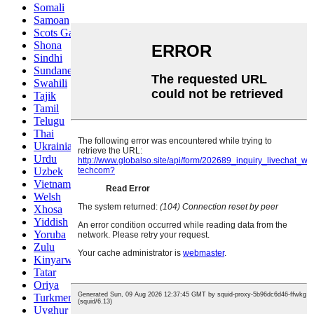
Somali
Samoan
Scots Gaelic
Shona
Sindhi
Sundanese
Swahili
Tajik
Tamil
Telugu
Thai
Ukrainian
Urdu
Uzbek
Vietnamese
Welsh
Xhosa
Yiddish
Yoruba
Zulu
Kinyarwanda
Tatar
Oriya
Turkmen
Uyghur